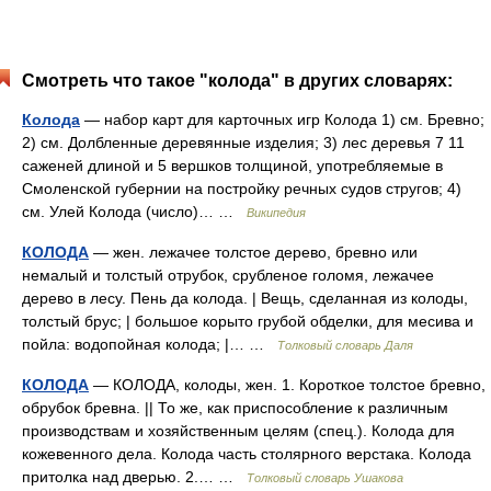
Смотреть что такое "колода" в других словарях:
Колода
— набор карт для карточных игр Колода 1) см. Бревно;
2) см. Долбленные деревянные изделия; 3) лес деревья 7 11
саженей длиной и 5 вершков толщиной, употребляемые в
Смоленской губернии на постройку речных судов стругов; 4)
см. Улей Колода (число)… …
Википедия
КОЛОДА
— жен. лежачее толстое дерево, бревно или
немалый и толстый отрубок, срубленое голомя, лежачее
дерево в лесу. Пень да колода. | Вещь, сделанная из колоды,
толстый брус; | большое корыто грубой обделки, для месива и
пойла: водопойная колода; |… …
Толковый словарь Даля
КОЛОДА
— КОЛОДА, колоды, жен. 1. Короткое толстое бревно,
обрубок бревна. || То же, как приспособление к различным
производствам и хозяйственным целям (спец.). Колода для
кожевенного дела. Колода часть столярного верстака. Колода
притолка над дверью. 2.… …
Толковый словарь Ушакова