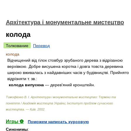
Архітектура і монументальне мистецтво
колода
Толкование
Перевод
колода
Відчищений від гілок стовбур зрубаного дерева з відрізаною
верхівкою. Добре висушена коротка і довга товста деревина
широко вживалась з найдавніших часів у будівництві. Прийнято
відрізняти т. зв.:
колода випускна
— дерев'яний кронштейн.
Тимофієнко В. І. Архітектура і монументальне мистецтво: Терміни та
поняття / Академія мистецтв України; Інститут проблем сучасного
мистецтва. — Київ
.
2002
.
Игры ⚽
Поможем написать курсовую
Синонимы
: