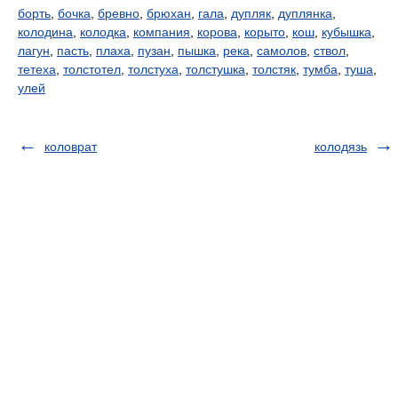
борть
,
бочка
,
бревно
,
брюхан
,
гала
,
дупляк
,
дуплянка
,
колодина
,
колодка
,
компания
,
корова
,
корыто
,
кош
,
кубышка
,
лагун
,
пасть
,
плаха
,
пузан
,
пышка
,
река
,
самолов
,
ствол
,
тетеха
,
толстотел
,
толстуха
,
толстушка
,
толстяк
,
тумба
,
туша
,
улей
коловрат
колодязь