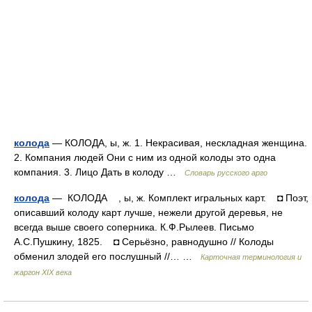
колода
— КОЛОДА, ы, ж. 1. Некрасивая, нескладная женщина.
2. Компания людей Они с ним из одной колоды это одна
компания. 3. Лицо Дать в колоду …
Словарь русского арго
колода
— КОЛОДА , ы, ж. Комплект игральных карт. ◘ Поэт,
описавший колоду карт лучше, нежели другой деревья, не
всегда выше своего соперника. К.Ф.Рылеев. Письмо
А.С.Пушкину, 1825. ◘ Серьёзно, равнодушно // Колоды
обменил злодей его послушный //… …
Карточная терминология и
жаргон XIX века